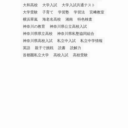
大和高校
大学入試
大学入試共通テスト
大学受験
子育て
学習塾
学習法
宮﨑教室
横浜翠嵐
海老名高校
湘南
特色検査
神奈川の教育
神奈川県公立高校入試
神奈川県県立高校
神奈川県私塾協同組合
神奈川県高校入試
私立中入試
私立中学情報
英語
親子で挑戦
読書
読解力
首都圏私立大学
高校入試
高校受験