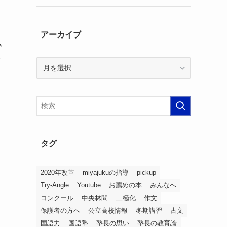
アーカイブ
私
み
ア
ー
カ
イ
ブ
タグ
2020年改革
miyajukuの指導
pickup
Try-Angle
Youtube
お薦めの本
みんなへ
コンクール
中央林間
二極化
作文
保護者の方へ
公立高校情報
冬期講習
古文
国語力
国語塾
塾長の思い
塾長の教育論