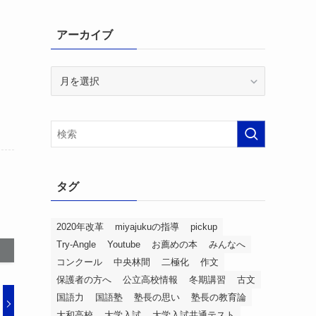
アーカイブ
ア
ー
カ
イ
ブ
タグ
2020年改革
miyajukuの指導
pickup
Try-Angle
Youtube
お薦めの本
みんなへ
コンクール
中央林間
二極化
作文
保護者の方へ
公立高校情報
冬期講習
古文
国語力
国語塾
塾長の思い
塾長の教育論
大和高校
大学入試
大学入試共通テスト