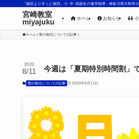
「個別よりずっと個別」小･中･高校生の進学指導 - 神奈川県大和市
宮崎教室
ホーム
お知らせ
小
miyajuku
ホーム
塾の毎日についての記事
2020
今週は「夏期特別時間割」
8/11
2020年8月11日
塾の毎日についての記事