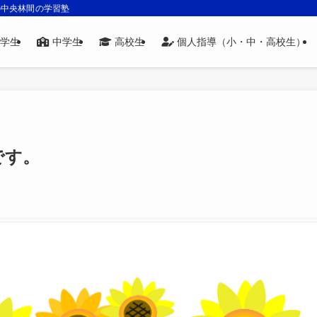
の中央林間の学習塾
学生
中学生
高校生
個人指導（小・中・高校生）
です。