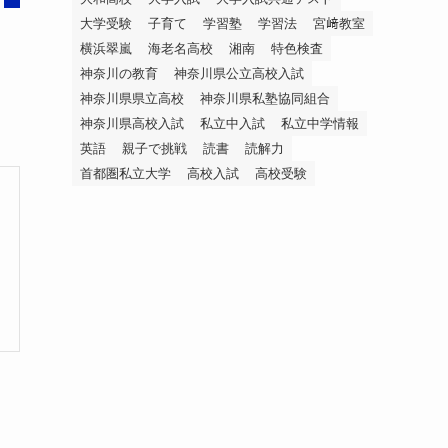
大学受験
子育て
学習塾
学習法
宮﨑教室
横浜翠嵐
海老名高校
湘南
特色検査
神奈川の教育
神奈川県公立高校入試
神奈川県県立高校
神奈川県私塾協同組合
神奈川県高校入試
私立中入試
私立中学情報
英語
親子で挑戦
読書
読解力
首都圏私立大学
高校入試
高校受験