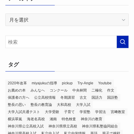
ア
ー
カ
イ
ブ
タグ
2020年改革
miyajukuの指導
pickup
Try-Angle
Youtube
お薦めの本
みんなへ
コンクール
中央林間
二極化
作文
保護者の方へ
公立高校情報
冬期講習
古文
国語力
国語塾
塾長の思い
塾長の教育論
大和高校
大学入試
大学入試共通テスト
大学受験
子育て
学習塾
学習法
宮﨑教室
横浜翠嵐
海老名高校
湘南
特色検査
神奈川の教育
神奈川県公立高校入試
神奈川県県立高校
神奈川県私塾協同組合
神奈川県高校入試
私立中入試
私立中学情報
英語
親子で挑戦