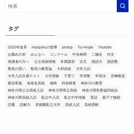
イ
ブ
タグ
2020年改革
miyajukuの指導
pickup
Try-Angle
Youtube
お薦めの本
みんなへ
コンクール
中央林間
二極化
作文
保護者の方へ
公立高校情報
冬期講習
古文
国語力
国語塾
塾長の思い
塾長の教育論
大和高校
大学入試
大学入試共通テスト
大学受験
子育て
学習塾
学習法
宮﨑教室
横浜翠嵐
海老名高校
湘南
特色検査
神奈川の教育
神奈川県公立高校入試
神奈川県県立高校
神奈川県私塾協同組合
神奈川県高校入試
私立中入試
私立中学情報
英語
親子で挑戦
読書
読解力
首都圏私立大学
高校入試
高校受験