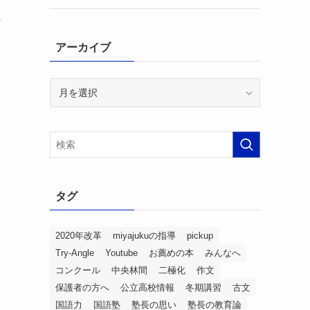
の
アーカイブ
ア
ー
カ
イ
ブ
タグ
2020年改革
miyajukuの指導
pickup
Try-Angle
Youtube
お薦めの本
みんなへ
コンクール
中央林間
二極化
作文
保護者の方へ
公立高校情報
冬期講習
古文
国語力
国語塾
塾長の思い
塾長の教育論