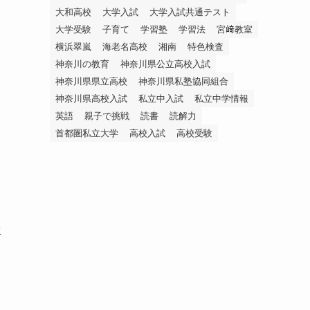
大和高校
大学入試
大学入試共通テスト
大学受験
子育て
学習塾
学習法
宮﨑教室
横浜翠嵐
海老名高校
湘南
特色検査
神奈川の教育
神奈川県公立高校入試
神奈川県県立高校
神奈川県私塾協同組合
神奈川県高校入試
私立中入試
私立中学情報
英語
親子で挑戦
読書
読解力
首都圏私立大学
高校入試
高校受験
生