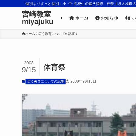
「個別よりずっと個別」小･中･高校生の進学指導 - 神奈川県大和市
宮崎教室
ホーム
お知らせ
小
miyajuku
ホーム
広く教育についての記事
2008
体育祭
9/15
2008年9月15日
広く教育についての記事