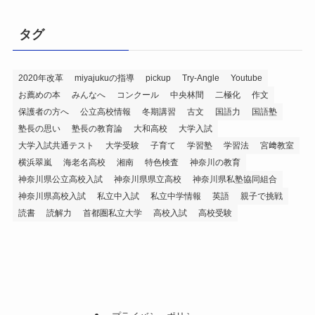
タグ
2020年改革
miyajukuの指導
pickup
Try-Angle
Youtube
お薦めの本
みんなへ
コンクール
中央林間
二極化
作文
保護者の方へ
公立高校情報
冬期講習
古文
国語力
国語塾
塾長の思い
塾長の教育論
大和高校
大学入試
大学入試共通テスト
大学受験
子育て
学習塾
学習法
宮﨑教室
横浜翠嵐
海老名高校
湘南
特色検査
神奈川の教育
神奈川県公立高校入試
神奈川県県立高校
神奈川県私塾協同組合
神奈川県高校入試
私立中入試
私立中学情報
英語
親子で挑戦
読書
読解力
首都圏私立大学
高校入試
高校受験