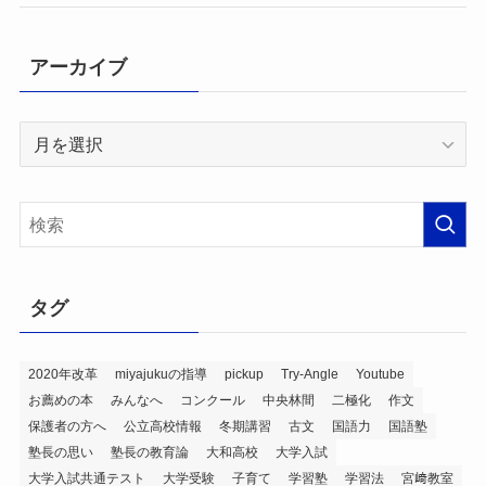
アーカイブ
ア
ー
カ
イ
ブ
タグ
2020年改革
miyajukuの指導
pickup
Try-Angle
Youtube
お薦めの本
みんなへ
コンクール
中央林間
二極化
作文
保護者の方へ
公立高校情報
冬期講習
古文
国語力
国語塾
塾長の思い
塾長の教育論
大和高校
大学入試
大学入試共通テスト
大学受験
子育て
学習塾
学習法
宮﨑教室