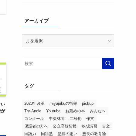
アーカイブ
ア
ー
カ
イ
ブ
タグ
2020年改革
miyajukuの指導
pickup
てい
録が
Try-Angle
Youtube
お薦めの本
みんなへ
コンクール
中央林間
二極化
作文
保護者の方へ
公立高校情報
冬期講習
古文
国語力
国語塾
塾長の思い
塾長の教育論