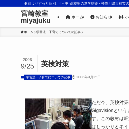
「個別よりずっと個別」小･中･高校生の進学指導 - 神奈川県大和市
宮崎教室
ホーム
お知らせ
小
miyajuku
ホーム
学習法・子育てについての記事
2006
英検対策
9/25
2006年9月25日
学習法・子育てについての記事
ただ今、英検対策
Gigavisio
す。この教材は旺
はしっかりとネイ