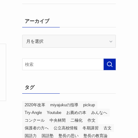
アーカイブ
ア
ー
カ
イ
ブ
タグ
2020年改革
miyajukuの指導
pickup
Try-Angle
Youtube
お薦めの本
みんなへ
コンクール
中央林間
二極化
作文
保護者の方へ
公立高校情報
冬期講習
古文
国語力
国語塾
塾長の思い
塾長の教育論