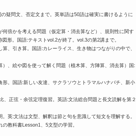
-動詞の疑問文、否定文まで。英単語は50語は確実に書けるように
差が何倍かを考える問題（仮定算・消去算など）、規則性に関す
。国語:テキストvol.2が終了。vol.3の第2講まで。
足し算、引き算。国語:カレーライス、生き物はつながりの中で、
配算）、絵や図を使って解く問題（植木算、方陣算、消去算）国:
四角形。国語:新しい友達、サクラソウとトラマルハナバチ、新小
三角比、正弦・余弦定理復習。英語:文法総合問題と長文読解を第
証明。英:文法は文型、解釈は節と句を意識して短文を理解する。
の教科書Lesson1、5文型の学習。