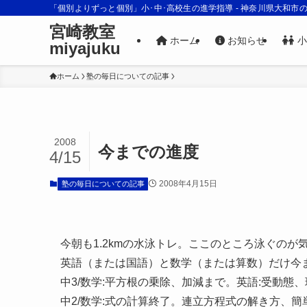
「個別よりずっと個別」小･中･高校生の進学指導 - 神奈川県大和市
宮崎教室
ホーム
お知らせ
小
miyajuku
ホーム
塾の毎日についての記事
2008
今までの進度
4/15
2008年4月15日
塾の毎日についての記事
今朝も1.2kmの水泳トレ。ここのところ泳ぐの
英語（または国語）と数学（または算数）だけ今
中3/数学:平方根の乗除、加減まで。英語:受動態、現
中2/数学:式の計算終了。連立方程式の解き方、