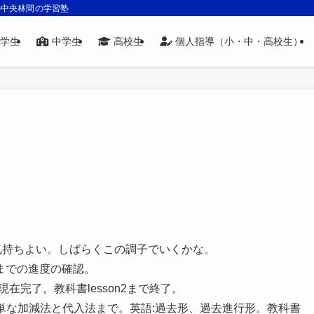
の中央林間の学習塾
学生
中学生
高校生
個人指導（小・中・高校生）
が気持ちよい。しばらくこの調子でいくかな。
までの進度の確認。
在完了。教科書lesson2まで終了。
簡単な加減法と代入法まで。英語:過去形、過去進行形。教科書