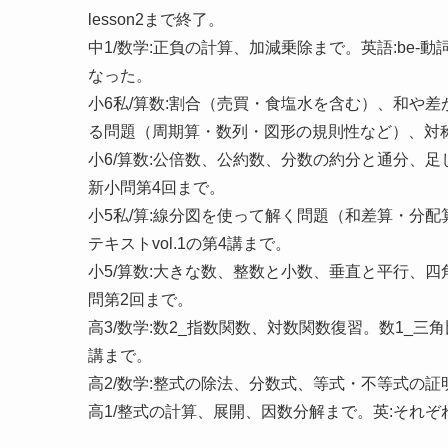
lesson2まで終了。
中1/数学:正負の計算、加減乗除まで。英語:be
なった。
小6私/算数:割合（売買・食塩水を含む）、和や
る問題（周期算・数列・図形の規則性など）、対称図形
小6/算数:公倍数、公約数、分数の約分と通分、
新小問第4回まで。
小5私/算:線分図を使って解く問題（和差算・分
テキストvol.1の第4講まで。
小5/算数:大きな数、整数と小数、垂直と平行、
問第2回まで。
高3/数学:数2_指数関数、対数関数復習。数1_
講まで。
高2/数学:整式の除法、分数式、等式・不等式の
高1/整式の計算、展開、因数分解まで。英:それぞれ