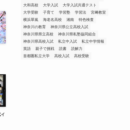
大和高校
大学入試
大学入試共通テスト
大学受験
子育て
学習塾
学習法
宮﨑教室
横浜翠嵐
海老名高校
湘南
特色検査
神奈川の教育
神奈川県公立高校入試
神奈川県県立高校
神奈川県私塾協同組合
神奈川県高校入試
私立中入試
私立中学情報
英語
親子で挑戦
読書
読解力
首都圏私立大学
高校入試
高校受験
式イ