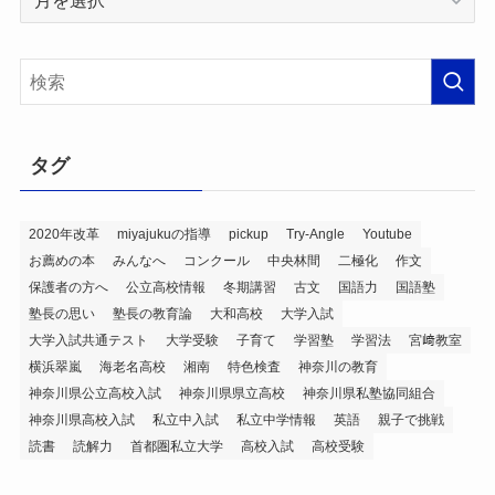
ー
カ
イ
ブ
タグ
2020年改革
miyajukuの指導
pickup
Try-Angle
Youtube
お薦めの本
みんなへ
コンクール
中央林間
二極化
作文
保護者の方へ
公立高校情報
冬期講習
古文
国語力
国語塾
塾長の思い
塾長の教育論
大和高校
大学入試
大学入試共通テスト
大学受験
子育て
学習塾
学習法
宮﨑教室
横浜翠嵐
海老名高校
湘南
特色検査
神奈川の教育
神奈川県公立高校入試
神奈川県県立高校
神奈川県私塾協同組合
神奈川県高校入試
私立中入試
私立中学情報
英語
親子で挑戦
読書
読解力
首都圏私立大学
高校入試
高校受験