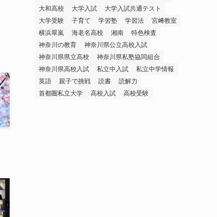
大和高校
大学入試
大学入試共通テスト
大学受験
子育て
学習塾
学習法
宮﨑教室
横浜翠嵐
海老名高校
湘南
特色検査
神奈川の教育
神奈川県公立高校入試
神奈川県県立高校
神奈川県私塾協同組合
神奈川県高校入試
私立中入試
私立中学情報
英語
親子で挑戦
読書
読解力
首都圏私立大学
高校入試
高校受験