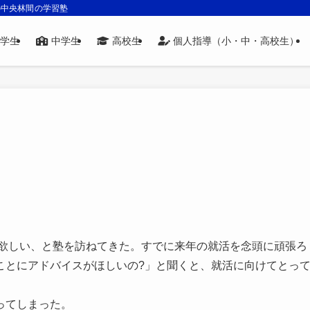
の中央林間の学習塾
学生
中学生
高校生
個人指導（小・中・高校生）
が欲しい、と塾を訪ねてきた。すでに来年の就活を念頭に頑張ろ
ことにアドバイスがほしいの?」と聞くと、就活に向けてとっ
。
ってしまった。