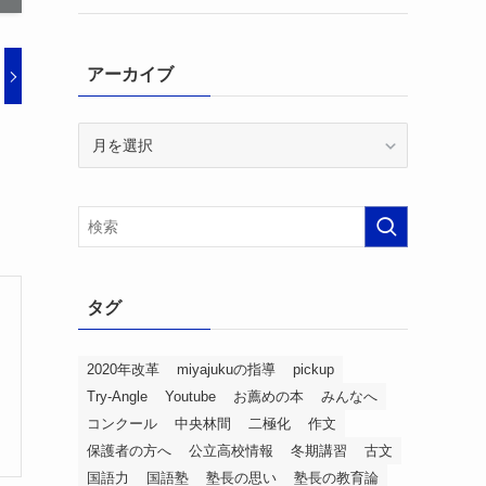
アーカイブ
ア
ー
カ
イ
ブ
タグ
2020年改革
miyajukuの指導
pickup
Try-Angle
Youtube
お薦めの本
みんなへ
コンクール
中央林間
二極化
作文
保護者の方へ
公立高校情報
冬期講習
古文
国語力
国語塾
塾長の思い
塾長の教育論