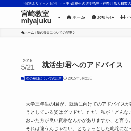
「個別よりずっと個別」小･中･高校生の進学指導 - 神奈川県大和市
宮崎教室
ホーム
お知らせ
小
miyajuku
ホーム
塾の毎日についての記事
2015
就活生I君へのアドバイス
5/21
2015年5月21日
塾の毎日についての記事
大学三年生のI君が、就活に向けてのアドバイス
うとしている姿はグッドだ。ただ、私が「どんな
おいた方が良い資格なんかがありますか、と言う
それは違うんじゃない、とちょっとした叱咤にな