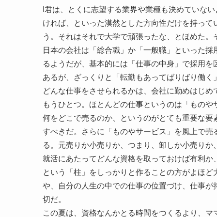
I君は、とくに志望する業界や業種も決めていな
ければ、といった漠然とした方向性だけを持ってい
う。それはそれで大学で頑張ったな、とほめた。
日本の会社は「総合職」か「一般職」といった採
るようだが、基本的には「仕事の中身」で採用を
あるが、ざっくりと「転勤もあってばりばり働く」
どんな仕事をさせられるかは、会社に勤めはじめ
もうひとつ。ほとんどの仕事というのは「ものや
何をどこで売るのか、というのがとても重要な要
すべきだ。さらに「ものやサービス」を風上で売
る。元売りか小売りか、つまり、卸しか小売りか
就活にあたってどんな資格を取っておけば有利か、と
という「柱」をしっかりと作ることの方がよほど
や、自分の人生の中での仕事の位置づけ、仕事が
切だ。
この夏は、資格なんかとる時間をつくるより、マ