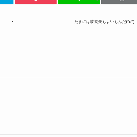
たまには吹奏楽もよいもんだ(^o^)