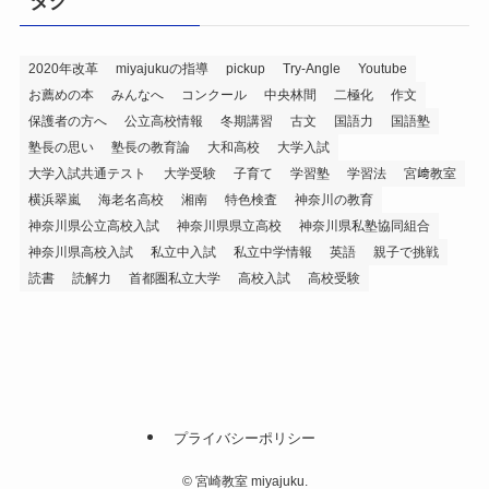
タグ
2020年改革
miyajukuの指導
pickup
Try-Angle
Youtube
お薦めの本
みんなへ
コンクール
中央林間
二極化
作文
保護者の方へ
公立高校情報
冬期講習
古文
国語力
国語塾
塾長の思い
塾長の教育論
大和高校
大学入試
大学入試共通テスト
大学受験
子育て
学習塾
学習法
宮﨑教室
横浜翠嵐
海老名高校
湘南
特色検査
神奈川の教育
神奈川県公立高校入試
神奈川県県立高校
神奈川県私塾協同組合
神奈川県高校入試
私立中入試
私立中学情報
英語
親子で挑戦
読書
読解力
首都圏私立大学
高校入試
高校受験
プライバシーポリシー
©
宮崎教室 miyajuku.