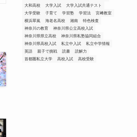
大和高校
大学入試
大学入試共通テスト
大学受験
子育て
学習塾
学習法
宮﨑教室
横浜翠嵐
海老名高校
湘南
特色検査
神奈川の教育
神奈川県公立高校入試
神奈川県県立高校
神奈川県私塾協同組合
神奈川県高校入試
私立中入試
私立中学情報
英語
親子で挑戦
読書
読解力
首都圏私立大学
高校入試
高校受験