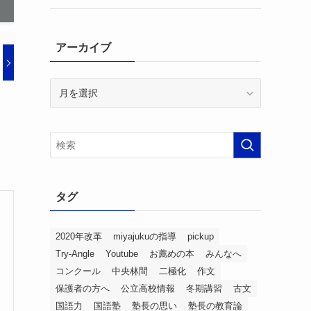
アーカイブ
ア
ー
カ
イ
ブ
タグ
2020年改革
miyajukuの指導
pickup
Try-Angle
Youtube
お薦めの本
みんなへ
コンクール
中央林間
二極化
作文
保護者の方へ
公立高校情報
冬期講習
古文
国語力
国語塾
塾長の思い
塾長の教育論