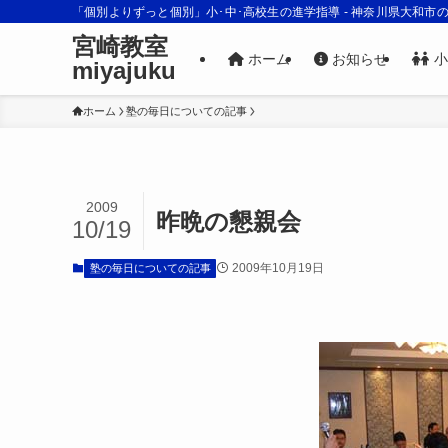
「個別よりずっと個別」小･中･高校生の進学指導 - 神奈川県大和市
宮崎教室
ホーム
お知らせ
小
miyajuku
ホーム
塾の毎日についての記事
2009
昨晩の懇親会
10/19
2009年10月19日
塾の毎日についての記事