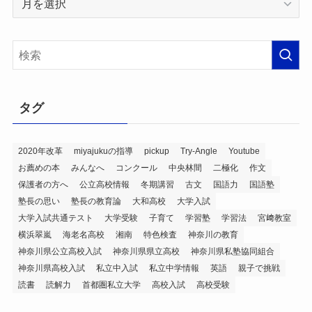
ー
カ
イ
ブ
タグ
2020年改革
miyajukuの指導
pickup
Try-Angle
Youtube
お薦めの本
みんなへ
コンクール
中央林間
二極化
作文
保護者の方へ
公立高校情報
冬期講習
古文
国語力
国語塾
塾長の思い
塾長の教育論
大和高校
大学入試
大学入試共通テスト
大学受験
子育て
学習塾
学習法
宮﨑教室
横浜翠嵐
海老名高校
湘南
特色検査
神奈川の教育
神奈川県公立高校入試
神奈川県県立高校
神奈川県私塾協同組合
神奈川県高校入試
私立中入試
私立中学情報
英語
親子で挑戦
読書
読解力
首都圏私立大学
高校入試
高校受験