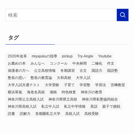
カ
イ
ブ
タグ
2020年改革
miyajukuの指導
pickup
Try-Angle
Youtube
お薦めの本
みんなへ
コンクール
中央林間
二極化
作文
保護者の方へ
公立高校情報
冬期講習
古文
国語力
国語塾
塾長の思い
塾長の教育論
大和高校
大学入試
大学入試共通テスト
大学受験
子育て
学習塾
学習法
宮﨑教室
横浜翠嵐
海老名高校
湘南
特色検査
神奈川の教育
神奈川県公立高校入試
神奈川県県立高校
神奈川県私塾協同組合
神奈川県高校入試
私立中入試
私立中学情報
英語
親子で挑戦
読書
読解力
首都圏私立大学
高校入試
高校受験