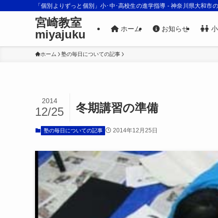
「個別よりずっと個別」小･中･高校生の進学指導 - 神奈川県大和市
宮崎教室
ホーム
お知らせ
小
miyajuku
ホーム
塾の毎日についての記事
2014
冬期講習の準備
12/25
2014年12月25日
塾の毎日についての記事