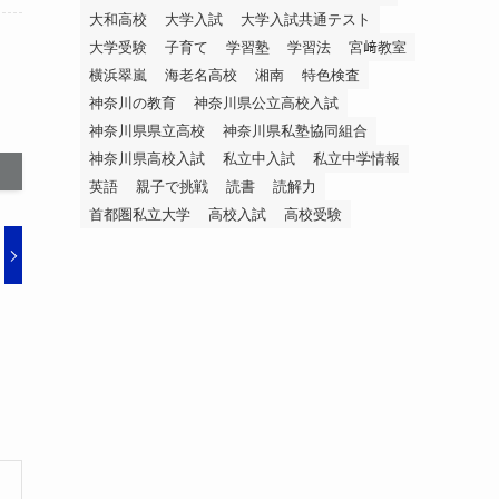
大和高校
大学入試
大学入試共通テスト
大学受験
子育て
学習塾
学習法
宮﨑教室
横浜翠嵐
海老名高校
湘南
特色検査
神奈川の教育
神奈川県公立高校入試
神奈川県県立高校
神奈川県私塾協同組合
神奈川県高校入試
私立中入試
私立中学情報
英語
親子で挑戦
読書
読解力
首都圏私立大学
高校入試
高校受験