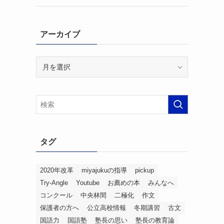
アーカイブ
ア
ー
カ
イ
ブ
タグ
2020年改革
miyajukuの指導
pickup
Try-Angle
Youtube
お薦めの本
みんなへ
コンクール
中央林間
二極化
作文
保護者の方へ
公立高校情報
冬期講習
古文
国語力
国語塾
塾長の思い
塾長の教育論