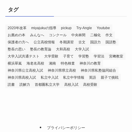
タグ
2020年改革
miyajukuの指導
pickup
Try-Angle
Youtube
お薦めの本
みんなへ
コンクール
中央林間
二極化
作文
保護者の方へ
公立高校情報
冬期講習
古文
国語力
国語塾
塾長の思い
塾長の教育論
大和高校
大学入試
大学入試共通テスト
大学受験
子育て
学習塾
学習法
宮﨑教室
横浜翠嵐
海老名高校
湘南
特色検査
神奈川の教育
神奈川県公立高校入試
神奈川県県立高校
神奈川県私塾協同組合
神奈川県高校入試
私立中入試
私立中学情報
英語
親子で挑戦
読書
読解力
首都圏私立大学
高校入試
高校受験
プライバシーポリシー