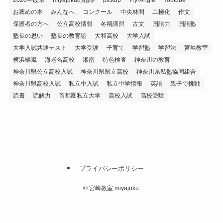
お薦めの本
みんなへ
コンクール
中央林間
二極化
作文
保護者の方へ
公立高校情報
冬期講習
古文
国語力
国語塾
塾長の思い
塾長の教育論
大和高校
大学入試
大学入試共通テスト
大学受験
子育て
学習塾
学習法
宮﨑教室
横浜翠嵐
海老名高校
湘南
特色検査
神奈川の教育
神奈川県公立高校入試
神奈川県県立高校
神奈川県私塾協同組合
神奈川県高校入試
私立中入試
私立中学情報
英語
親子で挑戦
読書
読解力
首都圏私立大学
高校入試
高校受験
プライバシーポリシー
©
宮崎教室 miyajuku.