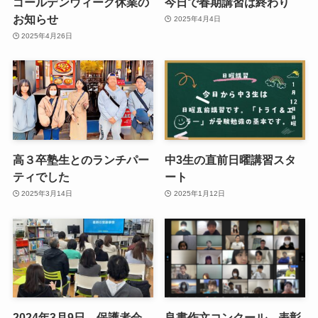
ゴールデンウィーク休業の
今日で春期講習は終わり
お知らせ
2025年4月4日
2025年4月26日
高３卒塾生とのランチパー
中3生の直前日曜講習スタ
ティでした
ート
2025年3月14日
2025年1月12日
2024年3月9日 保護者会
良書作文コンクール 表彰