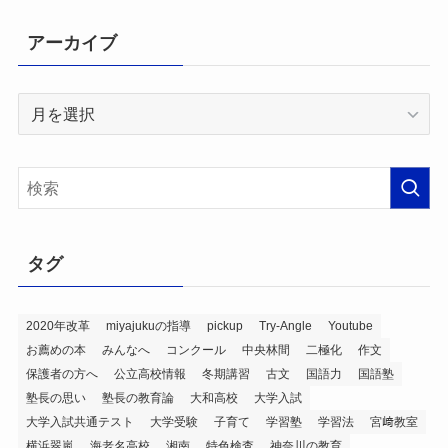
アーカイブ
ア
ー
カ
イ
ブ
タグ
2020年改革
miyajukuの指導
pickup
Try-Angle
Youtube
お薦めの本
みんなへ
コンクール
中央林間
二極化
作文
保護者の方へ
公立高校情報
冬期講習
古文
国語力
国語塾
塾長の思い
塾長の教育論
大和高校
大学入試
大学入試共通テスト
大学受験
子育て
学習塾
学習法
宮﨑教室
横浜翠嵐
海老名高校
湘南
特色検査
神奈川の教育