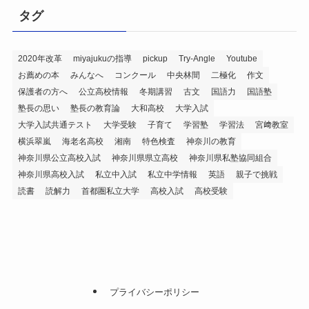
タグ
2020年改革
miyajukuの指導
pickup
Try-Angle
Youtube
お薦めの本
みんなへ
コンクール
中央林間
二極化
作文
保護者の方へ
公立高校情報
冬期講習
古文
国語力
国語塾
塾長の思い
塾長の教育論
大和高校
大学入試
大学入試共通テスト
大学受験
子育て
学習塾
学習法
宮﨑教室
横浜翠嵐
海老名高校
湘南
特色検査
神奈川の教育
神奈川県公立高校入試
神奈川県県立高校
神奈川県私塾協同組合
神奈川県高校入試
私立中入試
私立中学情報
英語
親子で挑戦
読書
読解力
首都圏私立大学
高校入試
高校受験
プライバシーポリシー