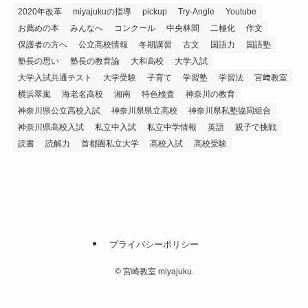
2020年改革
miyajukuの指導
pickup
Try-Angle
Youtube
お薦めの本
みんなへ
コンクール
中央林間
二極化
作文
保護者の方へ
公立高校情報
冬期講習
古文
国語力
国語塾
塾長の思い
塾長の教育論
大和高校
大学入試
大学入試共通テスト
大学受験
子育て
学習塾
学習法
宮﨑教室
横浜翠嵐
海老名高校
湘南
特色検査
神奈川の教育
神奈川県公立高校入試
神奈川県県立高校
神奈川県私塾協同組合
神奈川県高校入試
私立中入試
私立中学情報
英語
親子で挑戦
読書
読解力
首都圏私立大学
高校入試
高校受験
プライバシーポリシー
©
宮崎教室 miyajuku.