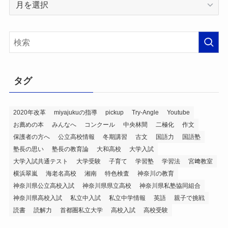
ー
カ
イ
ブ
タグ
2020年改革
miyajukuの指導
pickup
Try-Angle
Youtube
お薦めの本
みんなへ
コンクール
中央林間
二極化
作文
保護者の方へ
公立高校情報
冬期講習
古文
国語力
国語塾
塾長の思い
塾長の教育論
大和高校
大学入試
大学入試共通テスト
大学受験
子育て
学習塾
学習法
宮﨑教室
横浜翠嵐
海老名高校
湘南
特色検査
神奈川の教育
神奈川県公立高校入試
神奈川県県立高校
神奈川県私塾協同組合
神奈川県高校入試
私立中入試
私立中学情報
英語
親子で挑戦
読書
読解力
首都圏私立大学
高校入試
高校受験