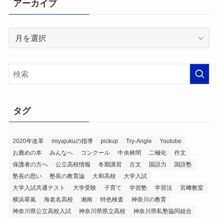
アーカイブ
ア
ー
カ
イ
ブ
タグ
2020年改革
miyajukuの指導
pickup
Try-Angle
Youtube
お薦めの本
みんなへ
コンクール
中央林間
二極化
作文
保護者の方へ
公立高校情報
冬期講習
古文
国語力
国語塾
塾長の思い
塾長の教育論
大和高校
大学入試
大学入試共通テスト
大学受験
子育て
学習塾
学習法
宮﨑教室
横浜翠嵐
海老名高校
湘南
特色検査
神奈川の教育
神奈川県公立高校入試
神奈川県県立高校
神奈川県私塾協同組合