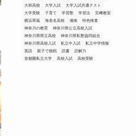
大和高校
大学入試
大学入試共通テスト
大学受験
子育て
学習塾
学習法
宮﨑教室
横浜翠嵐
海老名高校
湘南
特色検査
神奈川の教育
神奈川県公立高校入試
神奈川県県立高校
神奈川県私塾協同組合
神奈川県高校入試
私立中入試
私立中学情報
英語
親子で挑戦
読書
読解力
首都圏私立大学
高校入試
高校受験