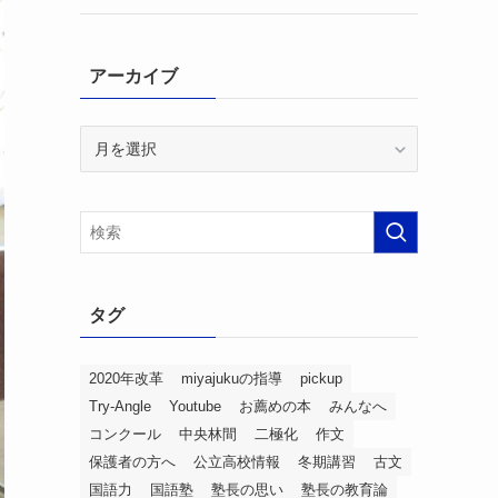
アーカイブ
ア
ー
カ
イ
ブ
タグ
2020年改革
miyajukuの指導
pickup
Try-Angle
Youtube
お薦めの本
みんなへ
コンクール
中央林間
二極化
作文
保護者の方へ
公立高校情報
冬期講習
古文
国語力
国語塾
塾長の思い
塾長の教育論