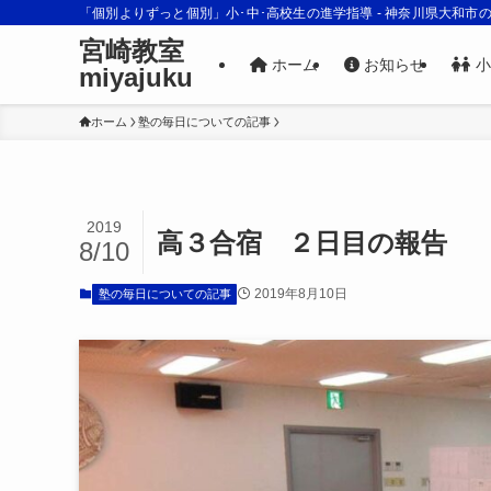
「個別よりずっと個別」小･中･高校生の進学指導 - 神奈川県大和市
宮崎教室
ホーム
お知らせ
小
miyajuku
ホーム
塾の毎日についての記事
2019
高３合宿 ２日目の報告
8/10
2019年8月10日
塾の毎日についての記事