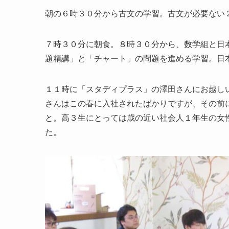
朝の６時３０分から古文の学習。古文が必要ない
７時３０分に朝食。８時３０分から、数学組と日
題精講」と「チャート」の問題を進める学習。日
１１時に「スタディプラス」の澤田さんにお越し
さんはこの春に入社されたばかりですが、その前
と。高３生にとっては歳の近い社会人１年生の女
た。