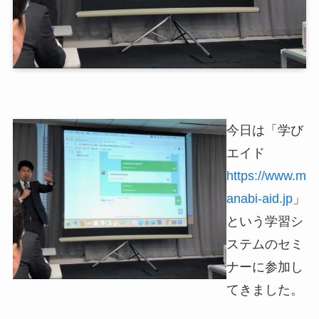
今日は「学び
エイド
https://www.m
anabi-aid.jp
」
という学習シ
ステムのセミ
ナーに参加し
てきました。