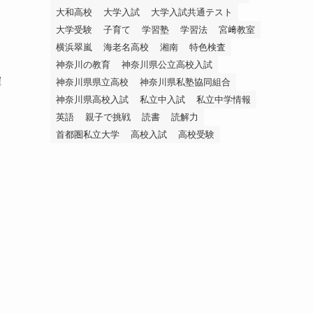
大和高校
大学入試
大学入試共通テスト
大学受験
子育て
学習塾
学習法
宮﨑教室
横浜翠嵐
海老名高校
湘南
特色検査
神奈川の教育
神奈川県公立高校入試
確
神奈川県県立高校
神奈川県私塾協同組合
神奈川県高校入試
私立中入試
私立中学情報
英語
親子で挑戦
読書
読解力
首都圏私立大学
高校入試
高校受験