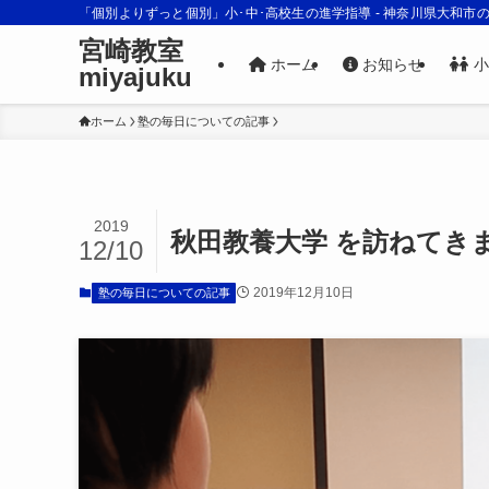
「個別よりずっと個別」小･中･高校生の進学指導 - 神奈川県大和市
宮崎教室
ホーム
お知らせ
小
miyajuku
ホーム
塾の毎日についての記事
2019
秋田教養大学 を訪ねてき
12/10
2019年12月10日
塾の毎日についての記事