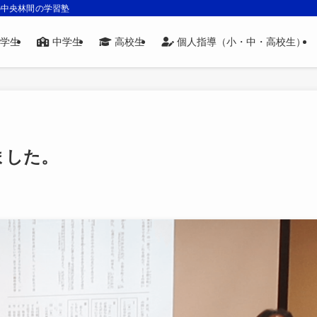
の中央林間の学習塾
学生
中学生
高校生
個人指導（小・中・高校生）
ました。