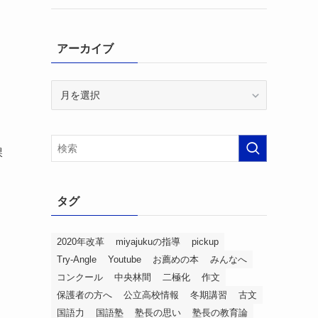
アーカイブ
ア
ー
カ
イ
ブ
課
タグ
2020年改革
miyajukuの指導
pickup
Try-Angle
Youtube
お薦めの本
みんなへ
コンクール
中央林間
二極化
作文
保護者の方へ
公立高校情報
冬期講習
古文
国語力
国語塾
塾長の思い
塾長の教育論