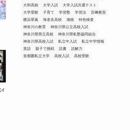
大和高校
大学入試
大学入試共通テスト
大学受験
子育て
学習塾
学習法
宮﨑教室
横浜翠嵐
海老名高校
湘南
特色検査
神奈川の教育
神奈川県公立高校入試
神奈川県県立高校
神奈川県私塾協同組合
神奈川県高校入試
私立中入試
私立中学情報
英語
親子で挑戦
読書
読解力
首都圏私立大学
高校入試
高校受験
式イ