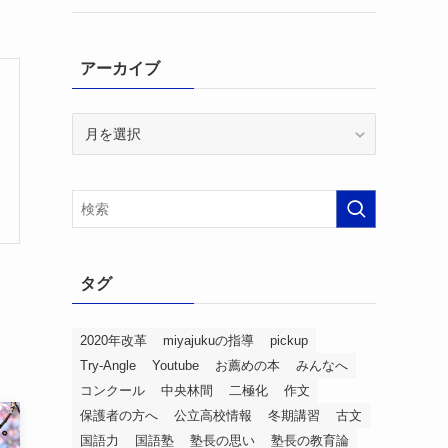
アーカイブ
ア
ー
カ
イ
ブ
タグ
2020年改革
miyajukuの指導
pickup
Try-Angle
Youtube
お薦めの本
みんなへ
コンクール
中央林間
二極化
作文
保護者の方へ
公立高校情報
冬期講習
古文
国語力
国語塾
塾長の思い
塾長の教育論