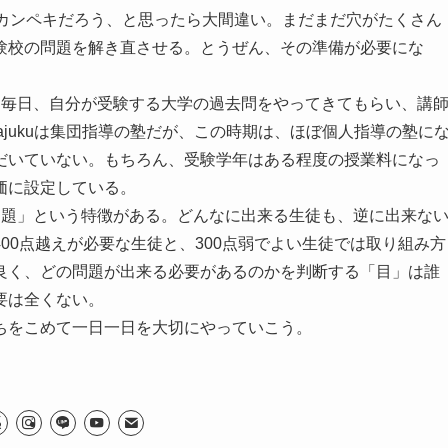
でカンペキだろう、と思ったら大間違い。まだまだ穴がたくさん
験校の問題を解き直させる。とうぜん、その準備が必要にな
。毎日、自分が受験する大学の過去問をやってきてもらい、講
yajukuは集団指導の塾だが、この時期は、ほぼ個人指導の塾に
だいていない。もちろん、受験学年はある程度の授業料になっ
価に設定している。
問題」という特徴がある。どんなに出来る生徒も、逆に出来な
00点越えが必要な生徒と、300点弱でよい生徒では取り組み方
良く、どの問題が出来る必要があるのかを判断する「目」は誰
要は全くない。
ちをこめて一日一日を大切にやっていこう。