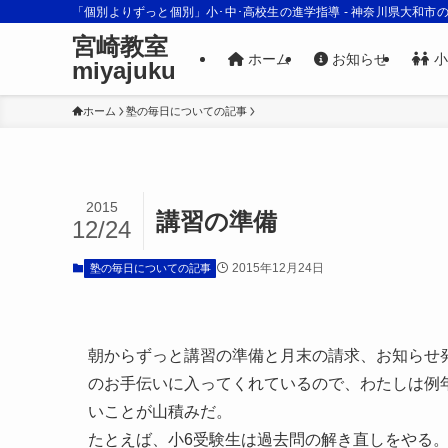
「個別よりずっと個別」小･中･高校生の進学指導 - 神奈川県大和市
宮崎教室
ホーム
お知らせ
小
miyajuku
ホーム
塾の毎日についての記事
2015
講習の準備
12/24
2015年12月24日
塾の毎日についての記事
朝からずっと講習の準備と月末の請求、お知らせ
のお手伝いに入ってくれているので、わたしは例
いことが山積みだ。
たとえば、小6受験生は過去問の解き直しをやる