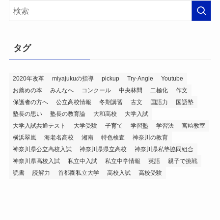
イ
ブ
タグ
2020年改革
miyajukuの指導
pickup
Try-Angle
Youtube
お薦めの本
みんなへ
コンクール
中央林間
二極化
作文
保護者の方へ
公立高校情報
冬期講習
古文
国語力
国語塾
塾長の思い
塾長の教育論
大和高校
大学入試
大学入試共通テスト
大学受験
子育て
学習塾
学習法
宮﨑教室
横浜翠嵐
海老名高校
湘南
特色検査
神奈川の教育
神奈川県公立高校入試
神奈川県県立高校
神奈川県私塾協同組合
神奈川県高校入試
私立中入試
私立中学情報
英語
親子で挑戦
読書
読解力
首都圏私立大学
高校入試
高校受験