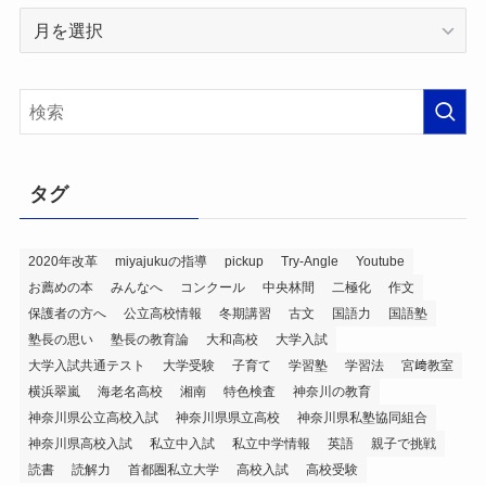
ア
ー
カ
イ
ブ
タグ
2020年改革
miyajukuの指導
pickup
Try-Angle
Youtube
お薦めの本
みんなへ
コンクール
中央林間
二極化
作文
保護者の方へ
公立高校情報
冬期講習
古文
国語力
国語塾
塾長の思い
塾長の教育論
大和高校
大学入試
大学入試共通テスト
大学受験
子育て
学習塾
学習法
宮﨑教室
横浜翠嵐
海老名高校
湘南
特色検査
神奈川の教育
神奈川県公立高校入試
神奈川県県立高校
神奈川県私塾協同組合
神奈川県高校入試
私立中入試
私立中学情報
英語
親子で挑戦
読書
読解力
首都圏私立大学
高校入試
高校受験