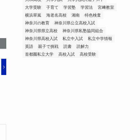
大学受験
子育て
学習塾
学習法
宮﨑教室
横浜翠嵐
海老名高校
湘南
特色検査
神奈川の教育
神奈川県公立高校入試
神奈川県県立高校
神奈川県私塾協同組合
神奈川県高校入試
私立中入試
私立中学情報
英語
親子で挑戦
読書
読解力
首都圏私立大学
高校入試
高校受験