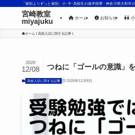
「個別よりずっと個別」小･中･高校生の進学指導 - 神奈川県大和市
宮崎教室
ホーム
お知らせ
小
miyajuku
ホーム
高校入試に関する記事
2020
つねに「ゴールの意識」
12/08
2020年12月8日
高校入試に関する記事