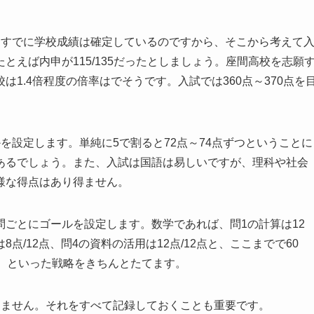
。すでに学校成績は確定しているのですから、そこから考えて
えば内申が115/135だったとしましょう。座間高校を志願
1.4倍程度の倍率はでそうです。入試では360点～370点を
を設定します。単純に5で割ると72点～74点ずつということに
あるでしょう。また、入試は国語は易しいですが、理科や社会
様な得点はあり得ません。
ごとにゴールを設定します。数学であれば、問1の計算は12
は8点/12点、問4の資料の活用は12点/12点と、ここまでで60
、といった戦略をきちんとたてます。
りません。それをすべて記録しておくことも重要です。