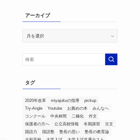
アーカイブ
ア
ー
カ
イ
ブ
タグ
2020年改革
miyajukuの指導
pickup
Try-Angle
Youtube
お薦めの本
みんなへ
コンクール
中央林間
二極化
作文
保護者の方へ
公立高校情報
冬期講習
古文
国語力
国語塾
塾長の思い
塾長の教育論
大和高校
大学入試
大学入試共通テスト