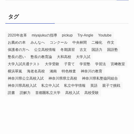
タグ
2020年改革
miyajukuの指導
pickup
Try-Angle
Youtube
お薦めの本
みんなへ
コンクール
中央林間
二極化
作文
保護者の方へ
公立高校情報
冬期講習
古文
国語力
国語塾
塾長の思い
塾長の教育論
大和高校
大学入試
大学入試共通テスト
大学受験
子育て
学習塾
学習法
宮﨑教室
横浜翠嵐
海老名高校
湘南
特色検査
神奈川の教育
神奈川県公立高校入試
神奈川県県立高校
神奈川県私塾協同組合
神奈川県高校入試
私立中入試
私立中学情報
英語
親子で挑戦
読書
読解力
首都圏私立大学
高校入試
高校受験