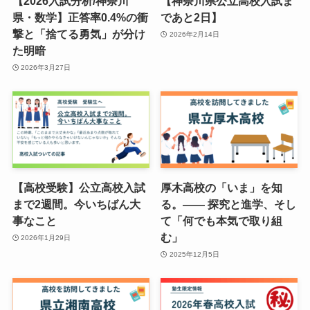
【2026入試分析/神奈川
【神奈川県公立高校入試ま
県・数学】正答率0.4%の衝
であと2日】
撃と「捨てる勇気」が分け
2026年2月14日
た明暗
2026年3月27日
【高校受験】公立高校入試
厚木高校の「いま」を知
まで2週間。今いちばん大
る。—— 探究と進学、そし
事なこと
て「何でも本気で取り組
む」
2026年1月29日
2025年12月5日