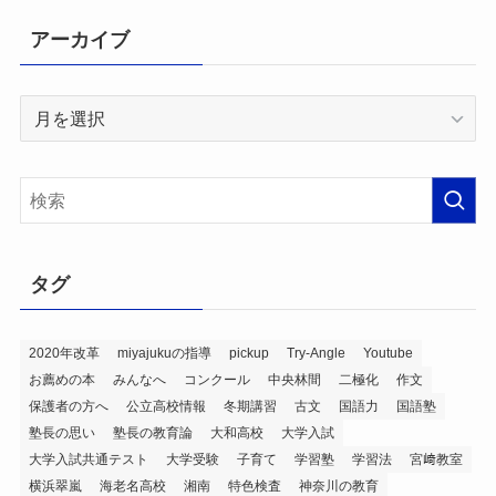
アーカイブ
ア
ー
カ
イ
ブ
タグ
2020年改革
miyajukuの指導
pickup
Try-Angle
Youtube
お薦めの本
みんなへ
コンクール
中央林間
二極化
作文
保護者の方へ
公立高校情報
冬期講習
古文
国語力
国語塾
塾長の思い
塾長の教育論
大和高校
大学入試
大学入試共通テスト
大学受験
子育て
学習塾
学習法
宮﨑教室
横浜翠嵐
海老名高校
湘南
特色検査
神奈川の教育