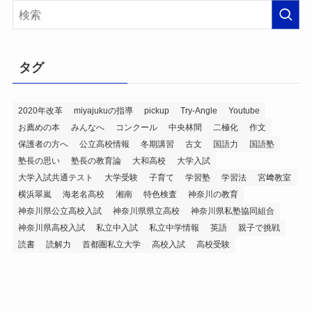
イ
ブ
タグ
2020年改革
miyajukuの指導
pickup
Try-Angle
Youtube
お薦めの本
みんなへ
コンクール
中央林間
二極化
作文
保護者の方へ
公立高校情報
冬期講習
古文
国語力
国語塾
塾長の思い
塾長の教育論
大和高校
大学入試
大学入試共通テスト
大学受験
子育て
学習塾
学習法
宮﨑教室
横浜翠嵐
海老名高校
湘南
特色検査
神奈川の教育
神奈川県公立高校入試
神奈川県県立高校
神奈川県私塾協同組合
神奈川県高校入試
私立中入試
私立中学情報
英語
親子で挑戦
読書
読解力
首都圏私立大学
高校入試
高校受験