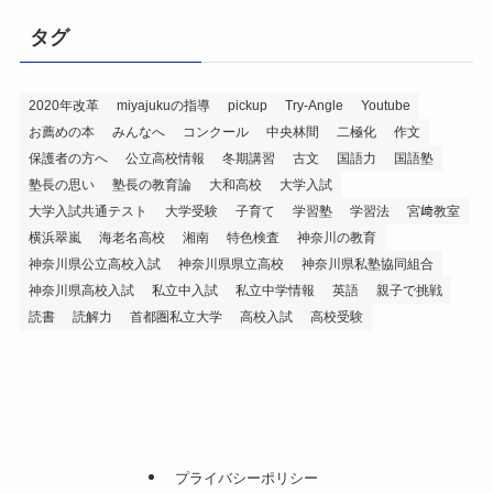
タグ
2020年改革
miyajukuの指導
pickup
Try-Angle
Youtube
お薦めの本
みんなへ
コンクール
中央林間
二極化
作文
保護者の方へ
公立高校情報
冬期講習
古文
国語力
国語塾
塾長の思い
塾長の教育論
大和高校
大学入試
大学入試共通テスト
大学受験
子育て
学習塾
学習法
宮﨑教室
横浜翠嵐
海老名高校
湘南
特色検査
神奈川の教育
神奈川県公立高校入試
神奈川県県立高校
神奈川県私塾協同組合
神奈川県高校入試
私立中入試
私立中学情報
英語
親子で挑戦
読書
読解力
首都圏私立大学
高校入試
高校受験
プライバシーポリシー