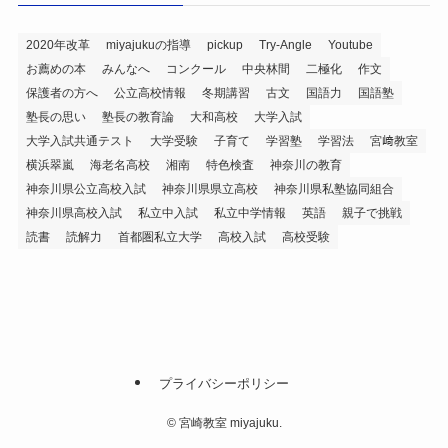
2020年改革
miyajukuの指導
pickup
Try-Angle
Youtube
お薦めの本
みんなへ
コンクール
中央林間
二極化
作文
保護者の方へ
公立高校情報
冬期講習
古文
国語力
国語塾
塾長の思い
塾長の教育論
大和高校
大学入試
大学入試共通テスト
大学受験
子育て
学習塾
学習法
宮﨑教室
横浜翠嵐
海老名高校
湘南
特色検査
神奈川の教育
神奈川県公立高校入試
神奈川県県立高校
神奈川県私塾協同組合
神奈川県高校入試
私立中入試
私立中学情報
英語
親子で挑戦
読書
読解力
首都圏私立大学
高校入試
高校受験
プライバシーポリシー
©
宮崎教室 miyajuku.