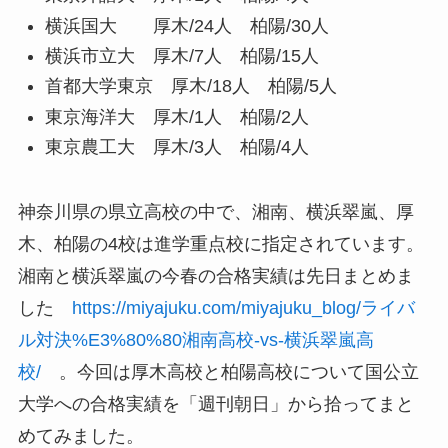
横浜国大 厚木/24人 柏陽/30人
横浜市立大 厚木/7人 柏陽/15人
首都大学東京 厚木/18人 柏陽/5人
東京海洋大 厚木/1人 柏陽/2人
東京農工大 厚木/3人 柏陽/4人
神奈川県の県立高校の中で、湘南、横浜翠嵐、厚
木、柏陽の4校は進学重点校に指定されています。
湘南と横浜翠嵐の今春の合格実績は先日まとめま
した
https://miyajuku.com/miyajuku_blog/ライバ
ル対決%E3%80%80湘南高校-vs-横浜翠嵐高
校/
。今回は厚木高校と柏陽高校について国公立
大学への合格実績を「週刊朝日」から拾ってまと
めてみました。