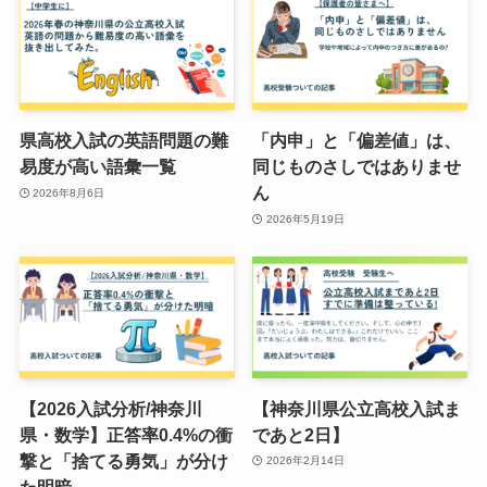
県高校入試の英語問題の難
「内申」と「偏差値」は、
易度が高い語彙一覧
同じものさしではありませ
ん
2026年8月6日
2026年5月19日
【2026入試分析/神奈川
【神奈川県公立高校入試ま
県・数学】正答率0.4%の衝
であと2日】
撃と「捨てる勇気」が分け
2026年2月14日
た明暗