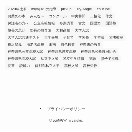
2020年改革
miyajukuの指導
pickup
Try-Angle
Youtube
お薦めの本
みんなへ
コンクール
中央林間
二極化
作文
保護者の方へ
公立高校情報
冬期講習
古文
国語力
国語塾
塾長の思い
塾長の教育論
大和高校
大学入試
大学入試共通テスト
大学受験
子育て
学習塾
学習法
宮﨑教室
横浜翠嵐
海老名高校
湘南
特色検査
神奈川の教育
神奈川県公立高校入試
神奈川県県立高校
神奈川県私塾協同組合
神奈川県高校入試
私立中入試
私立中学情報
英語
親子で挑戦
読書
読解力
首都圏私立大学
高校入試
高校受験
プライバシーポリシー
©
宮崎教室 miyajuku.