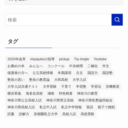
ー
カ
イ
ブ
タグ
2020年改革
miyajukuの指導
pickup
Try-Angle
Youtube
お薦めの本
みんなへ
コンクール
中央林間
二極化
作文
保護者の方へ
公立高校情報
冬期講習
古文
国語力
国語塾
塾長の思い
塾長の教育論
大和高校
大学入試
大学入試共通テスト
大学受験
子育て
学習塾
学習法
宮﨑教室
横浜翠嵐
海老名高校
湘南
特色検査
神奈川の教育
神奈川県公立高校入試
神奈川県県立高校
神奈川県私塾協同組合
神奈川県高校入試
私立中入試
私立中学情報
英語
親子で挑戦
読書
読解力
首都圏私立大学
高校入試
高校受験