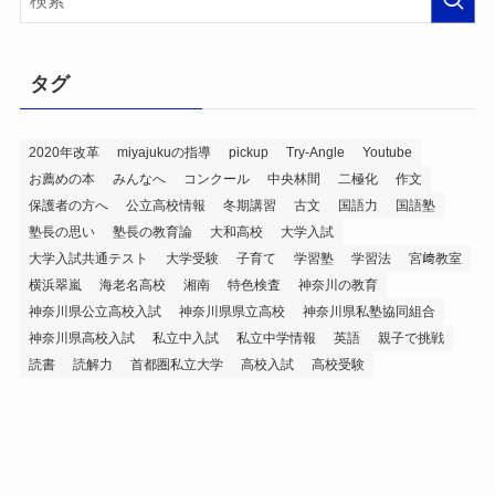
ブ
タグ
2020年改革
miyajukuの指導
pickup
Try-Angle
Youtube
お薦めの本
みんなへ
コンクール
中央林間
二極化
作文
保護者の方へ
公立高校情報
冬期講習
古文
国語力
国語塾
塾長の思い
塾長の教育論
大和高校
大学入試
大学入試共通テスト
大学受験
子育て
学習塾
学習法
宮﨑教室
横浜翠嵐
海老名高校
湘南
特色検査
神奈川の教育
神奈川県公立高校入試
神奈川県県立高校
神奈川県私塾協同組合
神奈川県高校入試
私立中入試
私立中学情報
英語
親子で挑戦
読書
読解力
首都圏私立大学
高校入試
高校受験