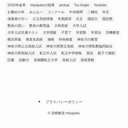
2020年改革
miyajukuの指導
pickup
Try-Angle
Youtube
お薦めの本
みんなへ
コンクール
中央林間
二極化
作文
保護者の方へ
公立高校情報
冬期講習
古文
国語力
国語塾
塾長の思い
塾長の教育論
大和高校
大学入試
大学入試共通テスト
大学受験
子育て
学習塾
学習法
宮﨑教室
横浜翠嵐
海老名高校
湘南
特色検査
神奈川の教育
神奈川県公立高校入試
神奈川県県立高校
神奈川県私塾協同組合
神奈川県高校入試
私立中入試
私立中学情報
英語
親子で挑戦
読書
読解力
首都圏私立大学
高校入試
高校受験
プライバシーポリシー
©
宮崎教室 miyajuku.