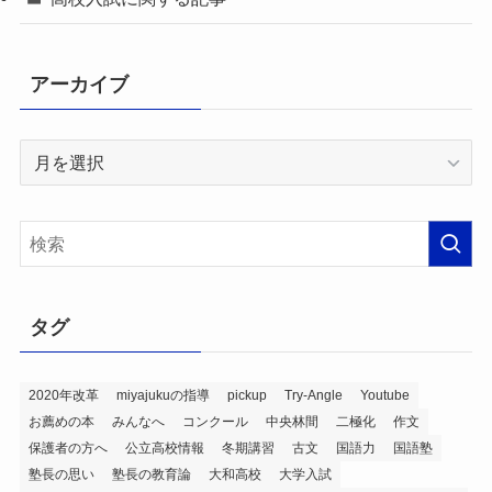
アーカイブ
ア
ー
カ
イ
ブ
タグ
2020年改革
miyajukuの指導
pickup
Try-Angle
Youtube
お薦めの本
みんなへ
コンクール
中央林間
二極化
作文
保護者の方へ
公立高校情報
冬期講習
古文
国語力
国語塾
塾長の思い
塾長の教育論
大和高校
大学入試