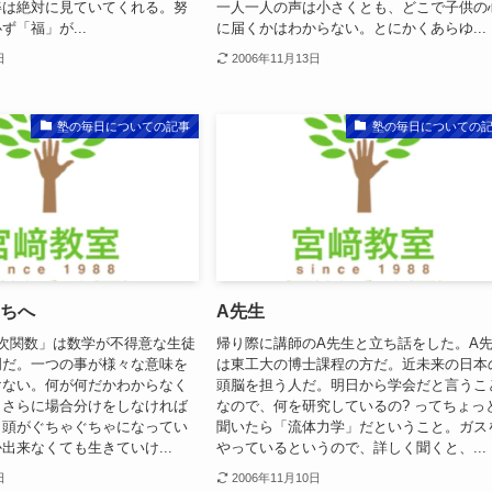
姿は絶対に見ていてくれる。努
一人一人の声は小さくとも、どこで子供の
ず「福」が...
に届くかはわからない。とにかくあらゆ...
日
2006年11月13日
塾の毎日についての記事
塾の毎日についての
たちへ
A先生
次関数」は数学が不得意な生徒
帰り際に講師のA先生と立ち話をした。A
門だ。一つの事が様々な意味を
は東工大の博士課程の方だ。近未来の日本
けない。何が何だかわからなく
頭脳を担う人だ。明日から学会だと言うこ
。さらに場合分けをしなければ
なので、何を研究しているの? ってちょっ
う頭がぐちゃぐちゃになってい
聞いたら「流体力学」だということ。ガス
出来なくても生きていけ...
やっているというので、詳しく聞くと、...
日
2006年11月10日