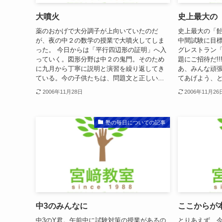
大噴火
史上最大の
薬のおかげで大分調子が上向いていたのだ
史上最大の「
が、夜の中２の数学の授業で大噴火してしま
中間試験に目
った。 今日からは「平行四辺形の証明」へ入
グレストラン
っていく。図形分野は中２の鬼門。そのため
題にご招待だ!!
に九月から丁寧に説明と演習を繰り返してき
あ、みんな頑
ている。今の子供たちは、問題文と正しい...
てあげよう、と
2006年11月28日
2006年11月26
塾の毎日についての記事
中3のみんなに
ここからが
中3のY君。午前中に試験対策の授業があるの
とりあえず、