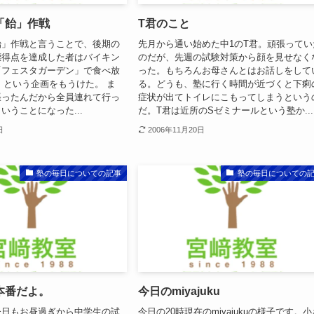
「飴」作戦
T君のこと
飴」作戦と言うことで、後期の
先月から通い始めた中1のT君。頑張ってい
標得点を達成した者はバイキン
のだが、先週の試験対策から顔を見せなく
「フェスタガーデン」で食べ放
った。もちろんお母さんとはお話しをして
! という企画をもうけた。 ま
る。どうも、塾に行く時間が近づくと下痢
張ったんだから全員連れて行っ
症状が出てトイレにこもってしまうという
いうことになった...
だ。T君は近所のSゼミナールという塾か...
日
2006年11月20日
塾の毎日についての記事
塾の毎日についての
本番だよ。
今日のmiyajuku
今日もお昼過ぎから中学生の試
今日の20時現在のmiyajukuの様子です。小