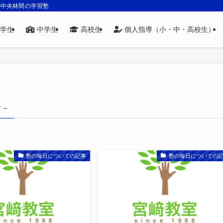
の中央林間の学習塾
学生
中学生
高校生
個人指導（小・中・高校生）
 –
塾の毎日についての記事
塾の毎日についての