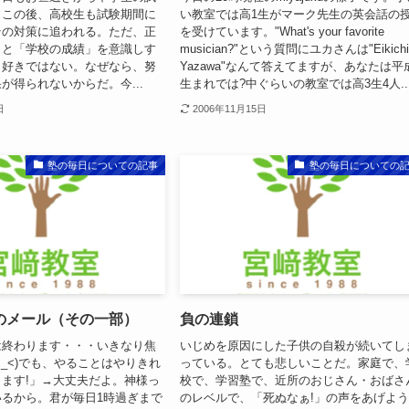
。この後、高校生も試験期間に
い教室では高1生がマーク先生の英会話の
その対策に追われる。ただ、正
を受けています。"What's your favorite
うと「学校の成績」を意識しす
musician?"という質問にユカさんは"Eikich
り好きではない。なぜなら、努
Yazawa"なんて答えてますが、あなたは平
が得られないからだ。今...
生まれでは?中ぐらいの教室では高3生4人..
日
2006年11月15日
塾の毎日についての記事
塾の毎日についての
のメール（その一部）
負の連鎖
は終わります・・・いきなり焦
いじめを原因にした子供の自殺が続いてし
>_<)でも、やることはやりきれ
っている。とても悲しいことだ。家庭で、
ます!」→大丈夫だよ。神様っ
校で、学習塾で、近所のおじさん・おばさ
るから。君が毎日1時過ぎまで
のレベルで、「死ぬなぁ!」の声をあげよ