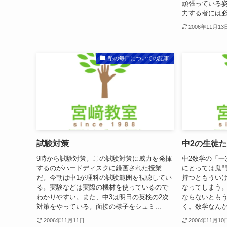
頑張っている
力する者には必
2006年11月13
塾の毎日についての記事
試験対策
中2の生徒
9時から試験対策。この試験対策に威力を発揮
中2数学の「一
するのがハードディスクに録画された授業
にとっては鬼
だ。今朝は中1が理科の試験範囲を視聴してい
持つともうい
る。実験などは実際の機材を使っているので
なってしまう
わかりやすい。また、中3は明日の英検の2次
ならないとも
対策をやっている。面接の様子をシュミ...
く。数学なんか
2006年11月11日
2006年11月10