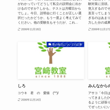
がわかっていてどうして私立の説明会に出か
験対策に没頭
けるのですか? しかも、テストは月曜日から
突入するので
でしょ。今日、説明会に行くことが正しい選
直言ってしま
択だったかどうか、もう一度よく考えてみて
ぎるのはあま
ください。他の受験生もそうだが、これ...
力した分の成果
2006年11月18日
2006年11月17
塾の毎日についての記事
しろ
みんなから
コウキ 君 の 愛猫 (^^)/
アサコ「今日
ってきました(
2006年11月14日
るように頑張り
てぜったいにい