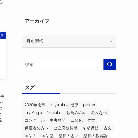
心
アーカイブ
記事
ア
ー
カ
イ
ブ
タグ
先生
の
2020年改革
miyajukuの指導
pickup
と
Try-Angle
Youtube
お薦めの本
みんなへ
と
を
コンクール
中央林間
二極化
作文
保護者の方へ
公立高校情報
冬期講習
古文
国語力
国語塾
塾長の思い
塾長の教育論