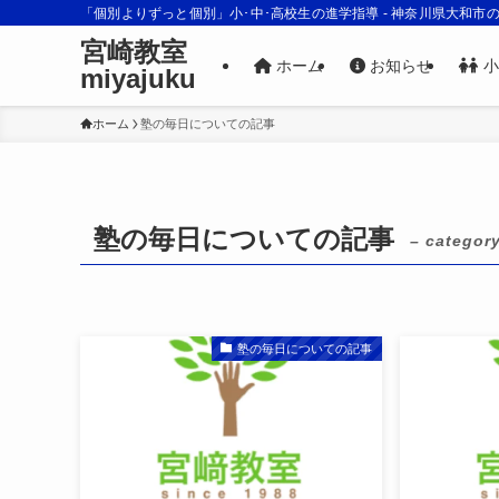
「個別よりずっと個別」小･中･高校生の進学指導 - 神奈川県大和市
宮崎教室
ホーム
お知らせ
小
miyajuku
ホーム
塾の毎日についての記事
塾の毎日についての記事
– category
塾の毎日についての記事