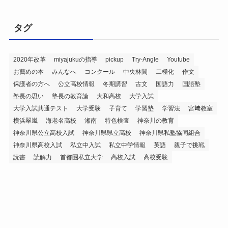
タグ
2020年改革
miyajukuの指導
pickup
Try-Angle
Youtube
お薦めの本
みんなへ
コンクール
中央林間
二極化
作文
保護者の方へ
公立高校情報
冬期講習
古文
国語力
国語塾
塾長の思い
塾長の教育論
大和高校
大学入試
大学入試共通テスト
大学受験
子育て
学習塾
学習法
宮﨑教室
横浜翠嵐
海老名高校
湘南
特色検査
神奈川の教育
神奈川県公立高校入試
神奈川県県立高校
神奈川県私塾協同組合
神奈川県高校入試
私立中入試
私立中学情報
英語
親子で挑戦
読書
読解力
首都圏私立大学
高校入試
高校受験