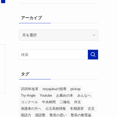
アーカイブ
ア
ー
カ
イ
ブ
タグ
2020年改革
miyajukuの指導
pickup
Try-Angle
Youtube
お薦めの本
みんなへ
コンクール
中央林間
二極化
作文
保護者の方へ
公立高校情報
冬期講習
古文
国語力
国語塾
塾長の思い
塾長の教育論