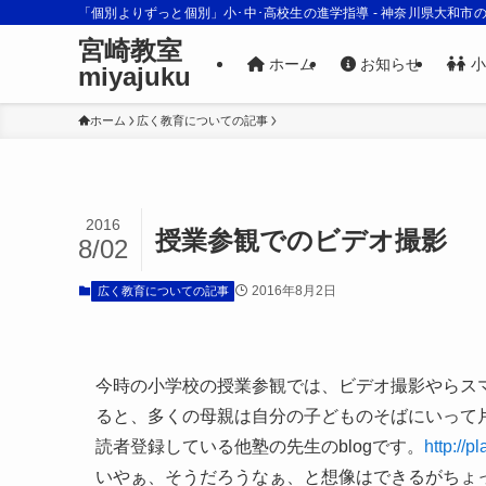
「個別よりずっと個別」小･中･高校生の進学指導 - 神奈川県大和市
宮崎教室
ホーム
お知らせ
小
miyajuku
ホーム
広く教育についての記事
2016
授業参観でのビデオ撮影
8/02
2016年8月2日
広く教育についての記事
今時の小学校の授業参観では、ビデオ撮影やらス
ると、多くの母親は自分の子どものそばにいって
読者登録している他塾の先生のblogです。
http://p
いやぁ、そうだろうなぁ、と想像はできるがちょ