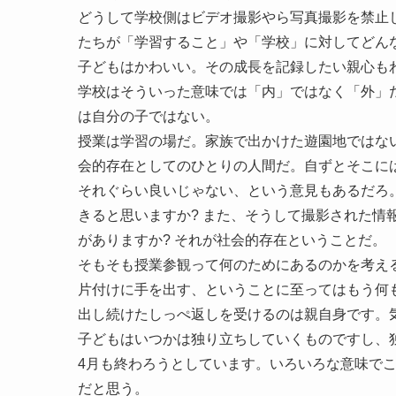
どうして学校側はビデオ撮影やら写真撮影を禁止
たちが「学習すること」や「学校」に対してどん
子どもはかわいい。その成長を記録したい親心も
学校はそういった意味では「内」ではなく「外」
は自分の子ではない。
授業は学習の場だ。家族で出かけた遊園地ではな
会的存在としてのひとりの人間だ。自ずとそこに
それぐらい良いじゃない、という意見もあるだろ
きると思いますか? また、そうして撮影された情
がありますか? それが社会的存在ということだ。
そもそも授業参観って何のためにあるのかを考え
片付けに手を出す、ということに至ってはもう何
出し続けたしっぺ返しを受けるのは親自身です。
子どもはいつかは独り立ちしていくものですし、
4月も終わろうとしています。いろいろな意味で
だと思う。