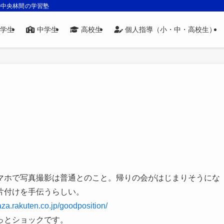
の中央林間の学習塾
学生
中学生
高校生
個人指導（小・中・高校生）
マホで写真撮影は普通とのこと。帰りの会がはじまりそうにな
片付けを手伝うらしい。
laza.rakuten.co.jp/goodposition/
っとショックです。