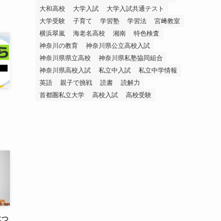
大和高校
大学入試
大学入試共通テスト
大学受験
子育て
学習塾
学習法
宮﨑教室
横浜翠嵐
海老名高校
湘南
特色検査
神奈川の教育
神奈川県公立高校入試
神奈川県県立高校
神奈川県私塾協同組合
神奈川県高校入試
私立中入試
私立中学情報
英語
親子で挑戦
読書
読解力
首都圏私立大学
高校入試
高校受験
につ