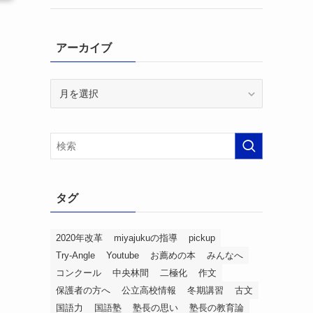
アーカイブ
ア
ー
カ
イ
ブ
タグ
2020年改革
miyajukuの指導
pickup
Try-Angle
Youtube
お薦めの本
みんなへ
カ
コンクール
中央林間
二極化
作文
保護者の方へ
公立高校情報
冬期講習
古文
国語力
国語塾
塾長の思い
塾長の教育論