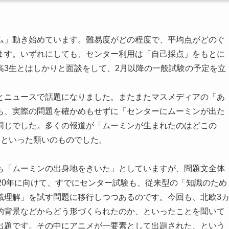
ム」動き始めています。難易度がどの程度で、平均点がどのぐ
ます。いずれにしても、センター利用は「自己採点」をもとに
高3生とはしかりと面談をして、2月以降の一般試験の予定を立
とニュースで話題になりました。またまたマスメディアの「あ
も、実際の問題を確かめもせずに「センターにムーミンが出た
ちも同じでした。多くの報道が「ムーミンが生まれたのはどこの
、といった類いのものでした。
も「ムーミンの出身地をきいた」としていますが、問題文全体
20年に向けて、すでにセンター試験も、従来型の「知識のため
識理解」を試す問題に移行しつつあるのです。今回も、北欧3
的背景などからどう形づくられたのか、といったことを聞いて
出題です。その中にアニメが一要素として出題された、という