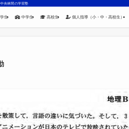
の中央林間の学習塾
学生
中学生
高校生
個人指導（小・中・高校生）
動