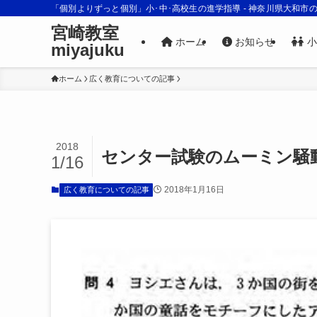
「個別よりずっと個別」小･中･高校生の進学指導 - 神奈川県大和市
宮崎教室
ホーム
お知らせ
小
miyajuku
ホーム
広く教育についての記事
2018
センター試験のムーミン騒
1/16
2018年1月16日
広く教育についての記事