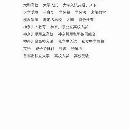
大和高校
大学入試
大学入試共通テスト
大学受験
子育て
学習塾
学習法
宮﨑教室
横浜翠嵐
海老名高校
湘南
特色検査
神奈川の教育
神奈川県公立高校入試
神奈川県県立高校
神奈川県私塾協同組合
神奈川県高校入試
私立中入試
私立中学情報
英語
親子で挑戦
読書
読解力
首都圏私立大学
高校入試
高校受験