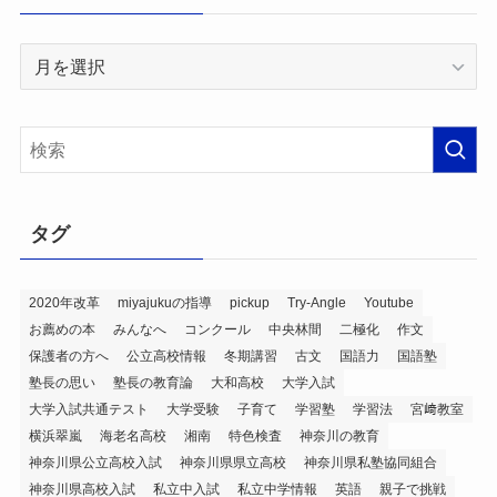
ア
ー
カ
イ
ブ
タグ
2020年改革
miyajukuの指導
pickup
Try-Angle
Youtube
お薦めの本
みんなへ
コンクール
中央林間
二極化
作文
保護者の方へ
公立高校情報
冬期講習
古文
国語力
国語塾
塾長の思い
塾長の教育論
大和高校
大学入試
大学入試共通テスト
大学受験
子育て
学習塾
学習法
宮﨑教室
横浜翠嵐
海老名高校
湘南
特色検査
神奈川の教育
神奈川県公立高校入試
神奈川県県立高校
神奈川県私塾協同組合
神奈川県高校入試
私立中入試
私立中学情報
英語
親子で挑戦