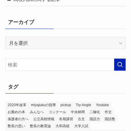
アーカイブ
ア
ー
カ
イ
ブ
タグ
2020年改革
miyajukuの指導
pickup
Try-Angle
Youtube
お薦めの本
みんなへ
コンクール
中央林間
二極化
作文
保護者の方へ
公立高校情報
冬期講習
古文
国語力
国語塾
塾長の思い
塾長の教育論
大和高校
大学入試