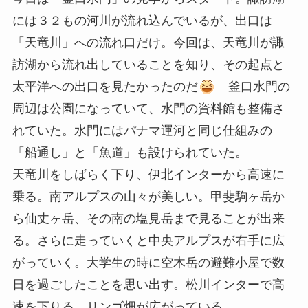
には３２もの河川が流れ込んでいるが、出口は
「天竜川」への流れ口だけ。今回は、天竜川が諏
訪湖から流れ出していることを知り、その起点と
太平洋への出口を見たかったのだ
釜口水門の
周辺は公園になっていて、水門の資料館も整備さ
れていた。水門にはパナマ運河と同じ仕組みの
「船通し」と「魚道」も設けられていた。
天竜川をしばらく下り、伊北インターから高速に
乗る。南アルプスの山々が美しい。甲斐駒ヶ岳か
ら仙丈ヶ岳、その南の塩見岳まで見ることが出来
る。さらに走っていくと中央アルプスが右手に広
がっていく。大学生の時に空木岳の避難小屋で数
日を過ごしたことを思い出す。松川インターで高
速を下りる。リンゴ畑が広がっている。