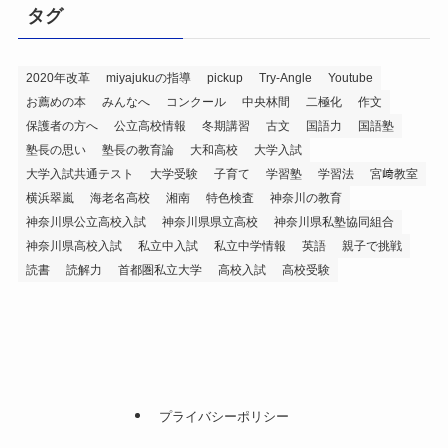
タグ
2020年改革
miyajukuの指導
pickup
Try-Angle
Youtube
お薦めの本
みんなへ
コンクール
中央林間
二極化
作文
保護者の方へ
公立高校情報
冬期講習
古文
国語力
国語塾
塾長の思い
塾長の教育論
大和高校
大学入試
大学入試共通テスト
大学受験
子育て
学習塾
学習法
宮﨑教室
横浜翠嵐
海老名高校
湘南
特色検査
神奈川の教育
神奈川県公立高校入試
神奈川県県立高校
神奈川県私塾協同組合
神奈川県高校入試
私立中入試
私立中学情報
英語
親子で挑戦
読書
読解力
首都圏私立大学
高校入試
高校受験
プライバシーポリシー