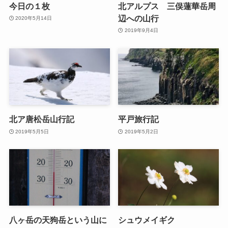
今日の１枚
北アルプス 三俣蓮華岳周
辺への山行
2020年5月14日
2019年9月4日
北ア唐松岳山行記
平戸旅行記
2019年5月5日
2019年5月2日
八ヶ岳の天狗岳という山に
シュウメイギク